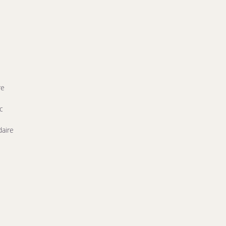
re
c
aire