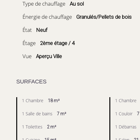
Type de chauffage
Au sol
Énergie de chauffage
Granulés/Pellets de bois
État
Neuf
Étage
2ème étage / 4
Vue
Aperçu Ville
SURFACES
1 Chambre
1 Chambre
18 m²
1 Salle de bains
1 Couloir
7 m²
7
1 Toilettes
1 Débarras
2 m²
1 Cuisine
1 Salon