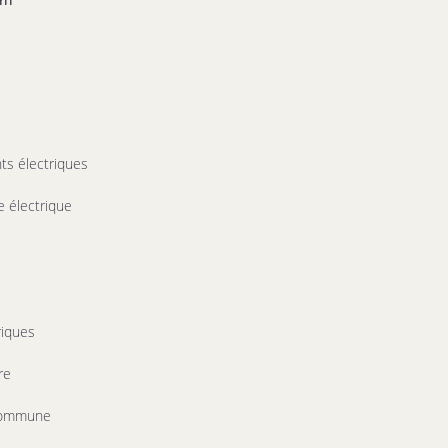
 m²
nts électriques
e électrique
riques
re
commune