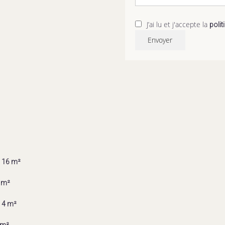
J’ai lu et j'accepte la
polit
Envoyer
16 m²
 m²
4 m²