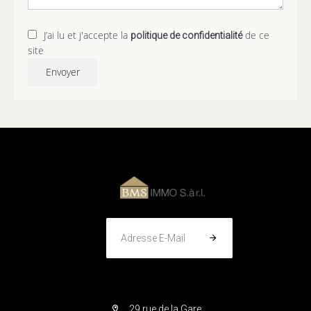
J’ai lu et j'accepte la
de ce
politique de confidentialité
site
Envoyer
Adresse E-Mail
29 rue de la Gare