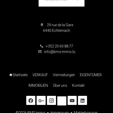
29 rue de la Gare
6440 Echternach
+352 20 60 88 77
info@bms-immo.lu
Startseite
VERKAUF
Vermietungen
EIGENTÜMER
IMMOBILIEN
Über uns
Kontakt
©2026 BMS Immo
Impressum
Maklerhonorar