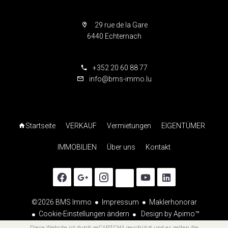
29 rue de la Gare
6440 Echternach
+352 20 60 88 77
info@bms-immo.lu
Startseite
VERKAUF
Vermietungen
EIGENTÜMER
IMMOBILIEN
Über uns
Kontakt
©2026 BMS Immo
Impressum
Maklerhonorar
Cookie-Einstellungen ändern
Design by
Apimo™
Diese Website ist durch reCAPTCHA geschützt und es gelten die