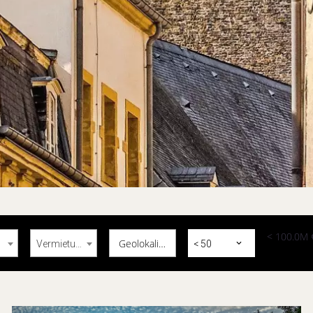
< 100.0M 
Geolokalisierung
Vermietung
< 50